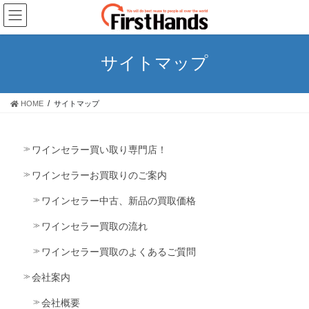
コ
ナ
ン
ビ
テ
ゲ
ン
ー
サイトマップ
ツ
シ
に
ョ
移
ン
HOME
サイトマップ
動
に
移
動
ワインセラー買い取り専門店！
ワインセラーお買取りのご案内
ワインセラー中古、新品の買取価格
ワインセラー買取の流れ
ワインセラー買取のよくあるご質問
会社案内
会社概要