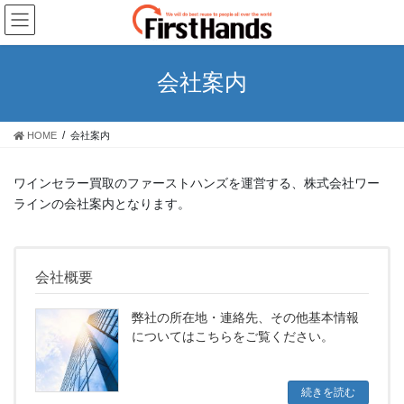
コ
ナ
ン
ビ
テ
ゲ
ン
ー
会社案内
ツ
シ
に
ョ
移
ン
HOME
会社案内
動
に
移
動
ワインセラー買取のファーストハンズを運営する、株式会社ワー
ラインの会社案内となります。
会社概要
弊社の所在地・連絡先、その他基本情報
についてはこちらをご覧ください。
続きを読む