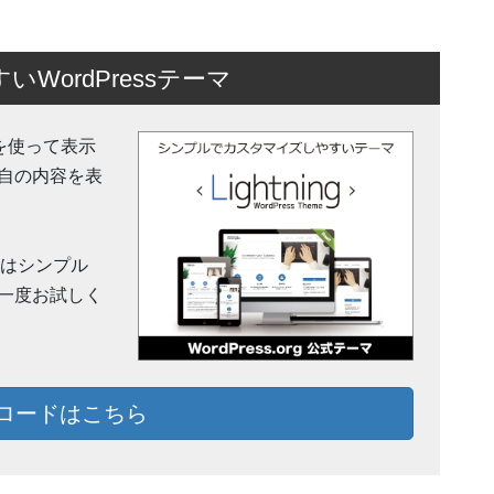
ordPressテーマ
 機能を使って表示
自の内容を表
y」はシンプル
一度お試しく
ロードはこちら