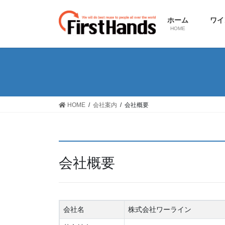
コ
ナ
ン
ビ
ホーム
ワイ
テ
ゲ
HOME
ン
ー
ツ
シ
に
ョ
移
ン
動
に
移
HOME
会社案内
会社概要
動
会社概要
会社名
株式会社ワーライン