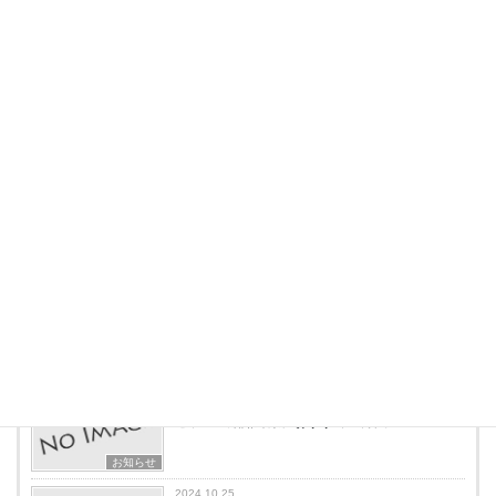
投稿者プロフィール
winesworline
最新の投稿
2025.11.01
大型ワインセラーの買取に関して
お知らせ
2025.07.12
ペルチェ式の魅力的なポイント3選
お知らせ
2025.05.23
セラーの結露対策におすすめの方法
お知らせ
2024.10.25