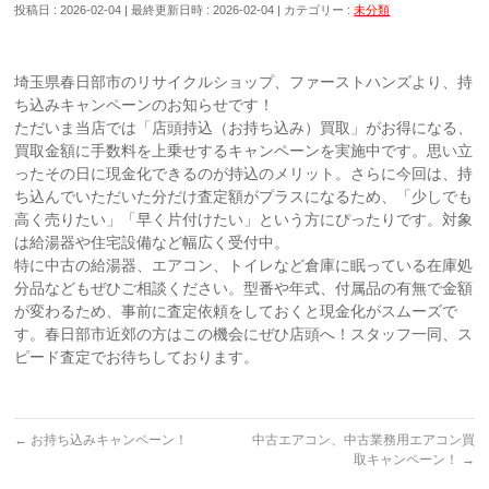
投稿日 : 2026-02-04
最終更新日時 : 2026-02-04
カテゴリー :
未分類
埼玉県春日部市のリサイクルショップ、ファーストハンズより、持
ち込みキャンペーンのお知らせです！
ただいま当店では「店頭持込（お持ち込み）買取」がお得になる、
買取金額に手数料を上乗せするキャンペーンを実施中です。思い立
ったその日に現金化できるのが持込のメリット。さらに今回は、持
ち込んでいただいた分だけ査定額がプラスになるため、「少しでも
高く売りたい」「早く片付けたい」という方にぴったりです。対象
は給湯器や住宅設備など幅広く受付中。
特に中古の給湯器、エアコン、トイレなど倉庫に眠っている在庫処
分品などもぜひご相談ください。型番や年式、付属品の有無で金額
が変わるため、事前に査定依頼をしておくと現金化がスムーズで
す。春日部市近郊の方はこの機会にぜひ店頭へ！スタッフ一同、ス
ピード査定でお待ちしております。
←
お持ち込みキャンペーン！
中古エアコン、中古業務用エアコン買
取キャンペーン！
→