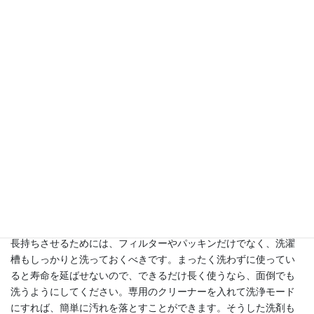
＜週1回フィルター水洗いをする＞
寿命に影響するダメージを避けるなら、毎回の掃除だけでなく、
週1回の水洗いも加えておきましょう。念入りに手入れをすること
で、不調や故障につながる要素を排除できます。
水洗いが必要になるのは、乾燥フィルターと糸くずフィルターの2
つです。どちらも毎回の手入れは面倒なものですが、週末に1回だ
け洗うくらいなら、それほど大きな負担にはなりません。乾燥フ
ィルターが詰まると乾燥機能が、糸くずフィルターが詰まると排
水機能を低下させる恐れがあるので、きちんと洗っておいてくだ
さい。
＜洗浄する大切さ＞
長持ちさせるためには、フィルターやパッキンだけでなく、洗濯
槽もしっかりと洗っておくべきです。まったく洗わずに使ってい
ると寿命を延ばせないので、できるだけ長く使うなら、面倒でも
洗うようにしてください。専用のクリーナーを入れて洗浄モード
にすれば、簡単に汚れを落とすことができます。そうした洗剤も