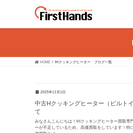
コ
ナ
ン
ビ
テ
ゲ
ン
ー
ツ
シ
に
ョ
移
ン
動
に
移
HOME
IHクッキングヒーター ブログ一覧
動
2025年11月1日
中古Hクッキングヒーター（ビルト
て
みなさんこんにちは！IHクッキングヒーター買取専
ーが不足しているため、高価買取をしています！特に