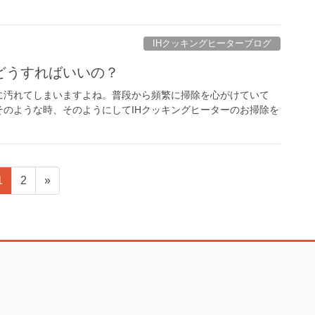
IHクッキングヒーターブログ
どうすればいいの？
に汚れてしまいますよね。普段から頻繁に掃除を心がけていて
のような時、そのようにしてIHクッキングヒーターのお掃除を
ペ
ペ
1
2
»
ー
ー
ジ
ジ